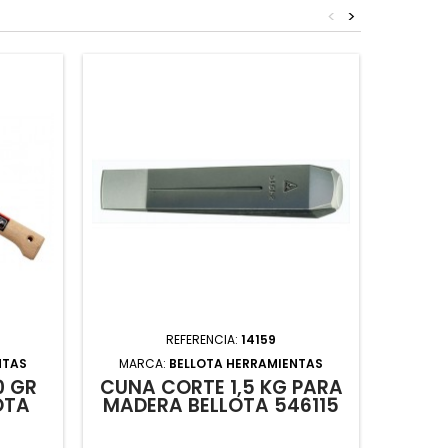
<
>
REFERENCIA:
14159
NTAS
MARCA:
BELLOTA HERRAMIENTAS
MAR
0 GR
CUÑA CORTE 1,5 KG PARA
HAC
OTA
MADERA BELLOTA 546115
CO
8