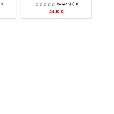
:
0
Reseña(s):
0
Precio
44,10 €