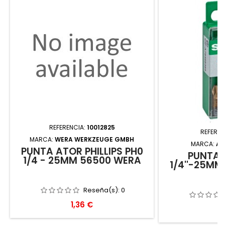
REFERENCIA:
10012825
REFEREN
MARCA:
WERA WERKZEUGE GMBH
MARCA:
AB
PUNTA ATOR PHILLIPS PH0
PUNTA 
1/4 - 25MM 56500 WERA
1/4''-25MM
Reseña(s):
0
Precio
1,36 €
P
1