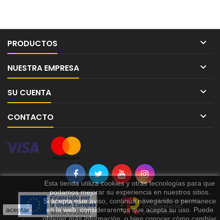

PRODUCTOS

NUESTRA EMPRESA

SU CUENTA

CONTACTO
Esta tienda utiliza cookies y otras tecnologías para que
podamos mejorar su experiencia en nuestros sitios.
Si acepta este aviso, continúa navegando o permanece
aceptar
en la web, consideraremos que acepta su uso. Puede
obtener más información, o bien conocer cómo cambiar