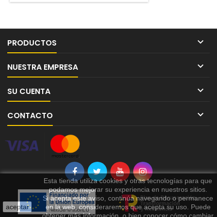

PRODUCTOS

NUESTRA EMPRESA

SU CUENTA

CONTACTO
Esta tienda utiliza cookies y otras tecnologías para que
podamos mejorar su experiencia en nuestros sitios.
Si acepta este aviso, continúa navegando o permanece
aceptar
en la web, consideraremos que acepta su uso. Puede
obtener más información, o bien conocer cómo cambiar