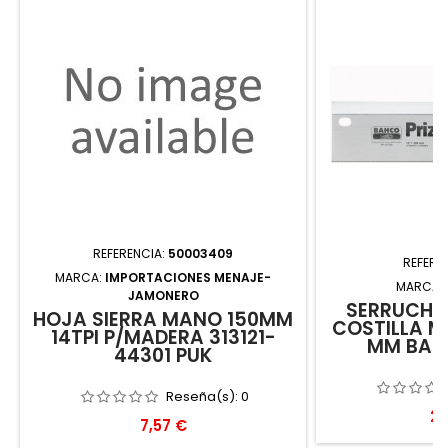
REFERENCIA:
50003409
REFERE
MARCA:
IMPORTACIONES MENAJE-
MARCA:
JAMONERO
SERRUCHO
HOJA SIERRA MANO 150MM
COSTILLA M
14TPI P/MADERA 313121-
MM BAH
44301 PUK
Reseña(s):
0
Pr
20
Precio
7,57 €