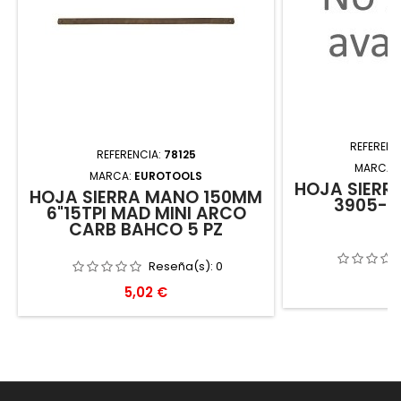
REFERENC
REFERENCIA:
78125
MARCA:
MARCA:
EUROTOOLS
HOJA SIERR
HOJA SIERRA MANO 150MM
3905-2
6"15TPI MAD MINI ARCO
CARB BAHCO 5 PZ
Reseña(s):
0
P
2
Precio
5,02 €